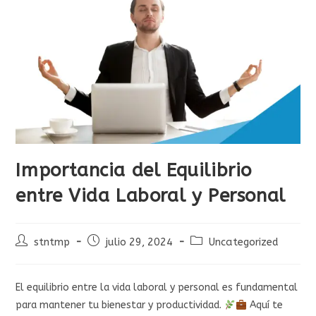
Importancia del Equilibrio
entre Vida Laboral y Personal
Autor
Publicación
Categoría
stntmp
julio 29, 2024
Uncategorized
de
de
de
la
la
la
entrada:
entrada:
entrada:
El equilibrio entre la vida laboral y personal es fundamental
para mantener tu bienestar y productividad.
Aquí te